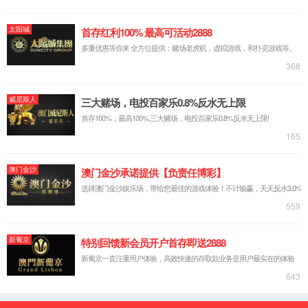
精密螺旋秤遇上
命的是投加精度±