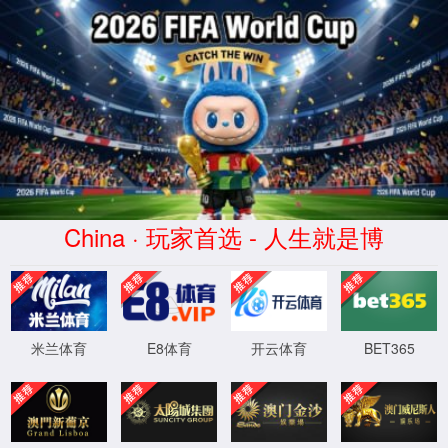
中国·37000v威尼斯(股份公司)-Official website
混合二氧化氯发生器
纯二氧化氯发生器
电解法次氯酸钠发生器
成套加药