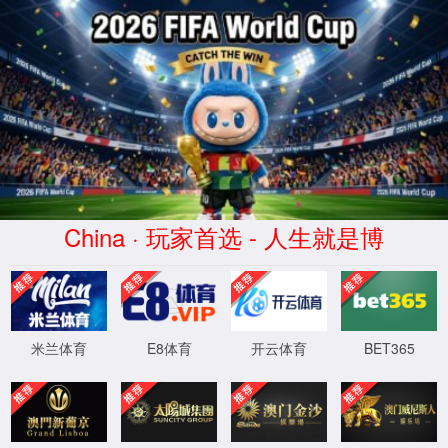
中国·37000v威尼斯(股份公司)-Official website
混合二氧化氯发生器
纯二氧化氯发生器
电解法次氯酸钠发生器
成套加药