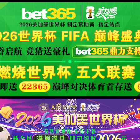
 website
XML 地图